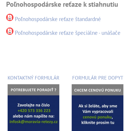
Poľnohospodárske reťaze k stiahnutiu
Poľnohospodárske reťaze štandardné
Poľnohospodárske reťaze špeciálne - unášače
KONTAKTNÝ FORMULÁR
FORMULÁR PRE DOPYT