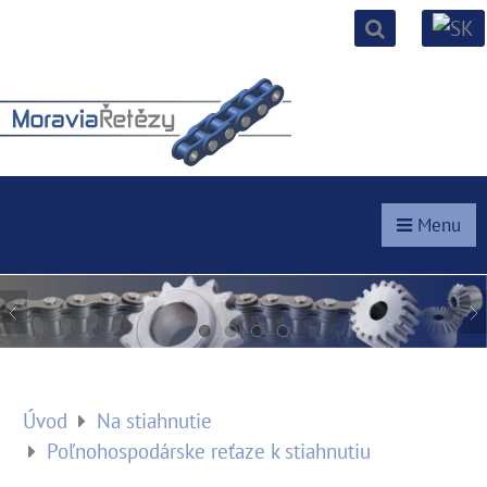
Menu
Úvod
Na stiahnutie
Poľnohospodárske reťaze k stiahnutiu