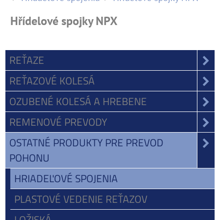
Hřídelové spojky NPX
REŤAZE
REŤAZOVÉ KOLESÁ
OZUBENÉ KOLESÁ A HREBENE
REMENOVÉ PREVODY
OSTATNÉ PRODUKTY PRE PREVOD
POHONU
HRIADEĽOVÉ SPOJENIA
PLASTOVÉ VEDENIE REŤAZOV
LOŽISKÁ