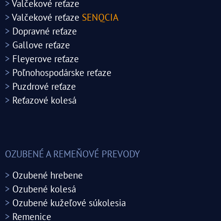
>
Valčekové reťaze
>
Valčekové reťaze
SENQCIA
>
Dopravné reťaze
>
Gallove reťaze
>
Fleyerove reťaze
>
Poľnohospodárske reťaze
>
Puzdrové reťaze
>
Reťazové kolesá
OZUBENÉ A REMEŇOVÉ PREVODY
>
Ozubené hrebene
>
Ozubené kolesá
>
Ozubené kužeľové súkolesia
>
Remenice