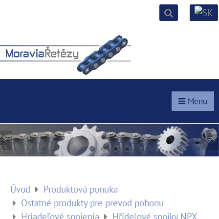
Menu
Úvod
Produktová ponuka
Ostatné produkty pre prevod pohonu
Hriadeľové spojenia
Hřídelové spojky NPX