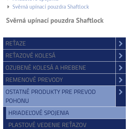
Svěrná upínací pouzdra Shaftlock
Svěrná upínací pouzdra Shaftlock
REŤAZE
REŤAZOVÉ KOLESÁ
OZUBENÉ KOLESÁ A HREBENE
REMENOVÉ PREVODY
OSTATNÉ PRODUKTY PRE PREVOD
POHONU
HRIADEĽOVÉ SPOJENIA
PLASTOVÉ VEDENIE REŤAZOV