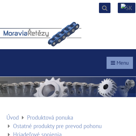
Menu
Úvod
Produktová ponuka
Ostatné produkty pre prevod pohonu
Hriadeľové spojenia