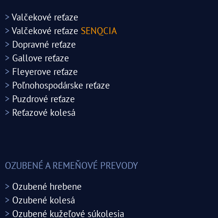
>
Valčekové reťaze
>
Valčekové reťaze
SENQCIA
>
Dopravné reťaze
>
Gallove reťaze
>
Fleyerove reťaze
>
Poľnohospodárske reťaze
>
Puzdrové reťaze
>
Reťazové kolesá
OZUBENÉ A REMEŇOVÉ PREVODY
>
Ozubené hrebene
>
Ozubené kolesá
>
Ozubené kužeľové súkolesia