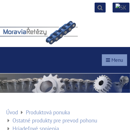
Menu
Úvod
Produktová ponuka
Ostatné produkty pre prevod pohonu
Hriadeľové spojenia