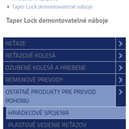
Taper Lock demontovatelné náboje
Taper Lock demontovatelné náboje
REŤAZE
REŤAZOVÉ KOLESÁ
OZUBENÉ KOLESÁ A HREBENE
REMENOVÉ PREVODY
OSTATNÉ PRODUKTY PRE PREVOD
POHONU
HRIADEĽOVÉ SPOJENIA
PLASTOVÉ VEDENIE REŤAZOV