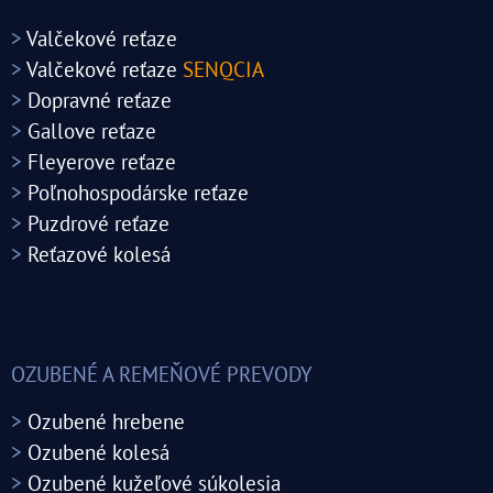
>
Valčekové reťaze
>
Valčekové reťaze
SENQCIA
>
Dopravné reťaze
>
Gallove reťaze
>
Fleyerove reťaze
>
Poľnohospodárske reťaze
>
Puzdrové reťaze
>
Reťazové kolesá
OZUBENÉ A REMEŇOVÉ PREVODY
>
Ozubené hrebene
>
Ozubené kolesá
>
Ozubené kužeľové súkolesia