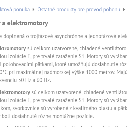
ktová ponuka
Ostatné produkty pre prevod pohonu
 a elektromotory
e doplnená o trojfázové asynchrónne a jednofázové ele
ektromotory
sú celkom uzatvorené, chladené ventilátorom
dou izolácie F, pre trvalé zaťaženie S1. Motory sú vyrábané
 polohovacími pätkami, ktoré umožňujú dosiahnutie rô
40°C pri maximálnej nadmorskej výške 1000 metrov. Majú
kvenciu 50 Hz a 60 Hz.
lektromotory
sú celkom uzatvorené, chladené ventilátor
dou izolácie F, pre trvalé zaťaženie S1. Motory sú vyrába
akom, svorkovnice sú vyrobené z kvalitného plastu a pät
 boli dosiahnuté rôzne montážne pozície.