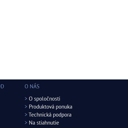
OD
O NÁS
>
O spoločnosti
>
Produktová ponuka
>
Technická podpora
>
Na stiahnutie