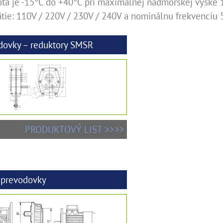
ota je -15°C do +40°C pri maximálnej nadmorskej výšk
tie: 110V / 220V / 230V / 240V a nominálnu frekvenciu 
dovky – reduktory SMSR
PRODUKTOVÝ LIST >>>>
 prevodovky