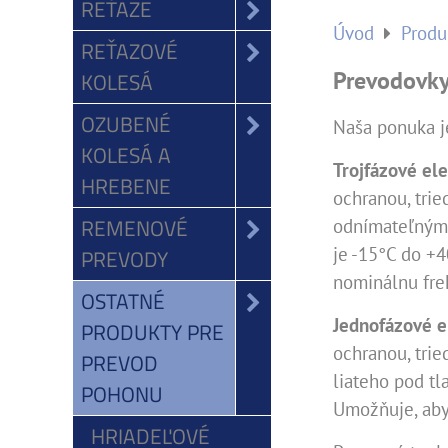
REŤAZE
Úvod
Produ
REŤAZOVÉ
Prevodovky
KOLESÁ
OZUBENÉ
Naša ponuka j
KOLESÁ A
Trojfázové el
HREBENE
ochranou, trie
REMENOVÉ
odnímateľnými
je -15°C do +
PREVODY
nominálnu fre
OSTATNÉ
Jednofázové e
PRODUKTY PRE
ochranou, trie
PREVOD
liateho pod tl
POHONU
Umožňuje, aby
HRIADEĽOVÉ