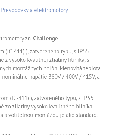
Prevodovky a elektromotory
ktromotory zn.
Challenge
.
 (IC-411) ), zatvoreného typu, s IP55
 z vysoko kvalitnej zliatiny hliníka, s
znych montážnych polôh. Menovitá teplota
 nominálne napätie 380V / 400V / 415V, a
om (IC-411) ), zatvoreného typu, s IP55
né zo zliatiny vysoko kvalitného hliníka
ka s voliteľnou montážou je ako štandard.