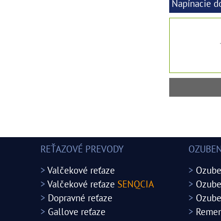
Napínacie d
REŤAZOVÉ PREVODY
OZUBEN
>
Valčekové reťaze
>
Ozube
>
Valčekové reťaze
SENQCIA
>
Ozube
>
Dopravné reťaze
>
Ozube
>
Gallove reťaze
>
Remen