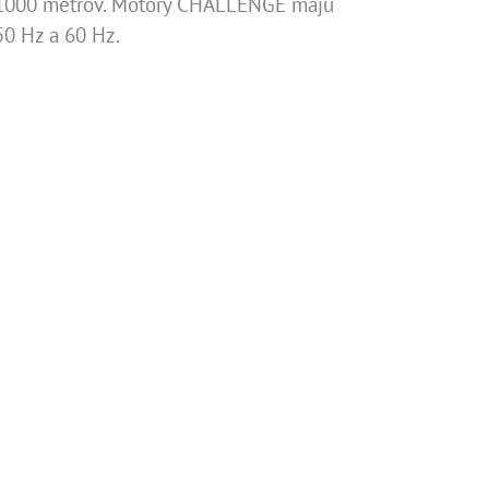
e 1000 metrov. Motory CHALLENGE majú
50 Hz a 60 Hz.