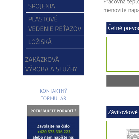
Pracovná tepl
SPOJENIA
menovité napä
PLASTOVÉ
VEDENIE REŤAZOV
Čelné prevo
LOŽISKÁ
ZAKÁZKOVÁ
VÝROBA A SLUŽBY
KONTAKTNÝ
FORMULÁR
Závitovkové