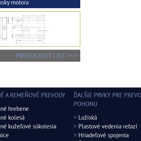
osky motora
PRODUKTOVÝ LIST >>>>
É A REMEŇOVÉ PREVODY
ĎALŠIE PRVKY PRE PREV
POHONU
né hrebene
né kolesá
>
Ložiská
né kužeľové súkolesia
>
Plastové vedenia reťazí
ice
>
Hriadeľové spojenia