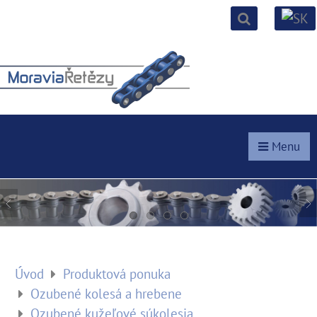
Menu
Úvod
Produktová ponuka
Ozubené kolesá a hrebene
Ozubené kužeľové súkolesia