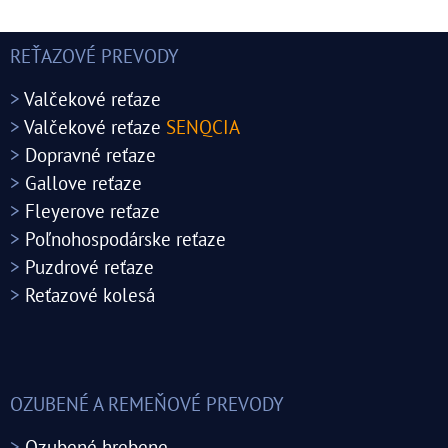
REŤAZOVÉ PREVODY
>
Valčekové reťaze
>
Valčekové reťaze
SENQCIA
>
Dopravné reťaze
>
Gallove reťaze
>
Fleyerove reťaze
>
Poľnohospodárske reťaze
>
Puzdrové reťaze
>
Reťazové kolesá
OZUBENÉ A REMEŇOVÉ PREVODY
>
Ozubené hrebene